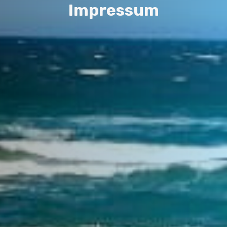
I
m
p
r
e
s
s
u
m