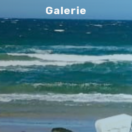
G
a
l
e
r
i
e