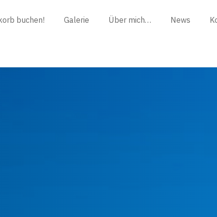
korb buchen!
Galerie
Über mich…
News
K